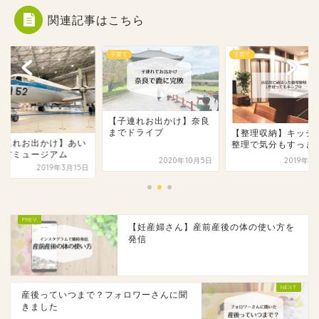
関連記事はこちら
て
子育て
子育て
【子連れお出かけ】奈良
までドライブ
【整理収納】キッチ
子連れお出かけ】あい
整理で気分もすっき
航空ミュージアム
2020年10月5日
2019年1
2019年3月15日
【妊産婦さん】産前産後の体の使い方を
発信
産後っていつまで？フォロワーさんに聞
きました