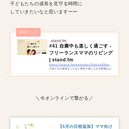
子どもたちの成長を見守る時間に
していきたいなと思いますーー
外部リンク
stand.fm
#41 自粛中も楽しく過ごす -
フリーランスママのリビング
| stand.fm
https://stand.fm/episodes/5eb1e95be1b4a020f45d0b45
子供たちの成長をこんなに間近で感じられる時期はも
うないかもしれない。「今できること今はできないこ
と」その線引きもわかりやすくなってますよね。 #家
で楽しく過ごす方法 #自粛中 #ワーママ ■インスタ htt
ps://www.instagram.com/coral_rhythm/ ■Twitter ht
tps://twitter.com/s_size_9 ■お琴 https://www.faceb
＼今オンラインで繋がる／
ook.com/Koto45-103626404627747
【5月の日程追加】ママ向け