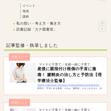
イベント
地域
講師
私の想い・考え方・働き方
22
読書記録「カナ図書室」
8
記事監修・執筆しました
外部リンク
マイナビ子育て｜夫婦一緒に子育て
産後に親指付け根側の手首に激
痛！ 腱鞘炎の治し方と予防法【理
学療法士監修】
https://woman.mynavi.jp/kosodate/articles/11420
授乳中、手首に走る激痛、それは「腱鞘炎」かもしれません。妊
娠中や産後は、実は腱鞘炎になりやすい時期。痛みを治すには安
静が必要ですが、産後は授乳や抱っこなどで安静にすることは難
しいもの。産後の腱鞘炎の治療や予防法などを紹介します。
外部リンク
マイナビ子育て｜夫婦一緒に子育て