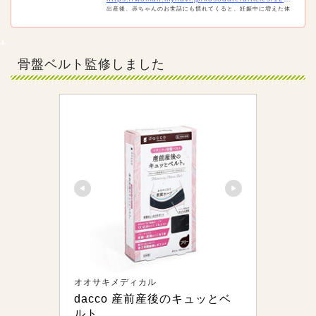
出産後、赤ちゃんのお世話にも慣れてくると、妊娠中に増えた体
重が気になってくる人も多いのでは。でも、産後はいつから運動
しても良いのでしょうか。理学療法士の近藤先生に、産後におす
すめの運動のやり方とともに解説してもらうので、参考にしてく
ださいね。
骨盤ベルト監修しました
オオサキメディカル
dacco 産前産後のキュッとベ
ルト