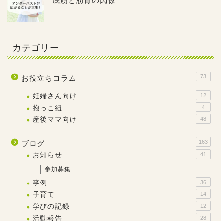
底筋と肋骨の関係
カテゴリー
73
お役立ちコラム
妊婦さん向け
12
抱っこ紐
4
産後ママ向け
48
163
ブログ
お知らせ
41
参加募集
事例
36
子育て
14
学びの記録
12
活動報告
28