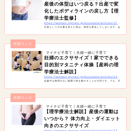
産後の体型はいつ戻る？出産で変
化したボディラインの戻し方【理
学療法士監修】
https://woman.mynavi.jp/kosodate/articles/11428
出産という大仕事を終えた体は、体型も変化してしまいます。あ
る程度覚悟はしていても、ボディラインが崩れてしまうのは辛い
ですね。そこで産後の体型はいつ戻るのか、戻すためにどんなこ
とをすればいいのかまとめました。
外部リンク
マイナビ子育て｜夫婦一緒に子育て
妊婦のエクササイズ！家でできる
目的別マタニティ体操【産科の理
学療法士解説】
https://woman.mynavi.jp/kosodate/articles/12263
妊娠中は無理のない範囲で体を動かすことが大切です。でも、天
候などの関係で外になかなか出られない時期もあるでしょう。そ
んな時は妊婦でも自宅で簡単にできるマタニティエクササイズを
試してみましょう！「骨盤底筋」「腰痛」「肩こり」「足のむく
外部リンク
み」と目的・部分別に対策のための体操をご紹介します。
マイナビ子育て｜夫婦一緒に子育て
【理学療法士解説】産後の運動は
いつから？ 体力向上・ダイエット
向きのエクササイズ
https://woman.mynavi.jp/kosodate/articles/12984