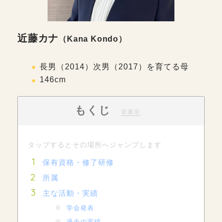
近藤カナ
（
Kana Kondo）
長男（2014）次男（2017）を育てる母
146cm
もくじ
[
]
非表示
保有資格・修了研修
所属
主な活動・実績
学会発表
過去の実績