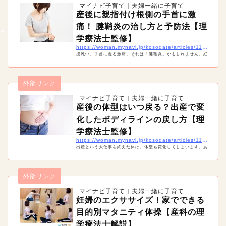
マイナビ子育て｜夫婦一緒に子育て
産後に親指付け根側の手首に激
痛！ 腱鞘炎の治し方と予防法【理
学療法士監修】
https://woman.mynavi.jp/kosodate/articles/11420
授乳中、手首に走る激痛、それは「腱鞘炎」かもしれません。妊
娠中や産後は、実は腱鞘炎になりやすい時期。痛みを治すには安
静が必要ですが、産後は授乳や抱っこなどで安静にすることは難
しいもの。産後の腱鞘炎の治療や予防法などを紹介します。
外部リンク
マイナビ子育て｜夫婦一緒に子育て
産後の体型はいつ戻る？出産で変
化したボディラインの戻し方【理
学療法士監修】
https://woman.mynavi.jp/kosodate/articles/11428
出産という大仕事を終えた体は、体型も変化してしまいます。あ
る程度覚悟はしていても、ボディラインが崩れてしまうのは辛い
ですね。そこで産後の体型はいつ戻るのか、戻すためにどんなこ
とをすればいいのかまとめました。
外部リンク
マイナビ子育て｜夫婦一緒に子育て
妊婦のエクササイズ！家でできる
目的別マタニティ体操【産科の理
学療法士解説】