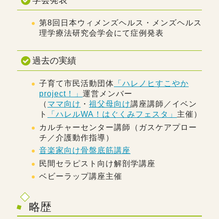
第8回日本ウィメンズヘルス・メンズヘルス
理学療法研究会学会にて症例発表
過去の実績
子育て市民活動団体
「ハレノヒすこやか
project！」
運営メンバー
（
ママ向け
・
祖父母向け
講座講師／イベン
ト
「ハレルWA！はぐくみフェスタ」
主催）
カルチャーセンター講師（ガスケアプロー
チ／介護動作指導）
音楽家向け骨盤底筋講座
民間セラピスト向け解剖学講座
ベビーラップ講座主催
略歴