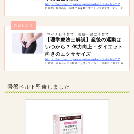
https://woman.mynavi.jp/kosodate/articles/12263
妊娠中は無理のない範囲で体を動かすことが大切です。でも、天
候などの関係で外になかなか出られない時期もあるでしょう。そ
んな時は妊婦でも自宅で簡単にできるマタニティエクササイズを
試してみましょう！「骨盤底筋」「腰痛」「肩こり」「足のむく
外部リンク
み」と目的・部分別に対策のための体操をご紹介します。
マイナビ子育て｜夫婦一緒に子育て
【理学療法士解説】産後の運動は
いつから？ 体力向上・ダイエット
向きのエクササイズ
https://woman.mynavi.jp/kosodate/articles/12984
出産後、赤ちゃんのお世話にも慣れてくると、妊娠中に増えた体
重が気になってくる人も多いのでは。でも、産後はいつから運動
しても良いのでしょうか。理学療法士の近藤先生に、産後におす
すめの運動のやり方とともに解説してもらうので、参考にしてく
ださいね。
骨盤ベルト監修しました