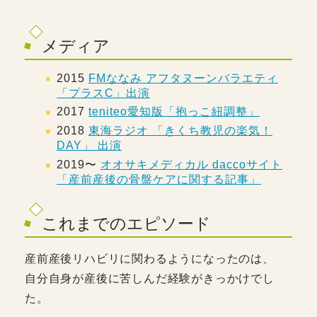
メディア
2015
FMななみ アフタヌーンバラエティ
「プラスC」出演
2017
teniteo愛知版「抱っこ紐調整」
2018
東海ラジオ 「きくち教児の楽気！
DAY」 出演
2019〜
オオサキメディカル daccoサイト
「産前産後の骨盤ケアに関する記事」
これまでのエピソード
産前産後リハビリに関わるようになったのは、
自分自身が産後に苦しんだ経験がきっかけでし
た。