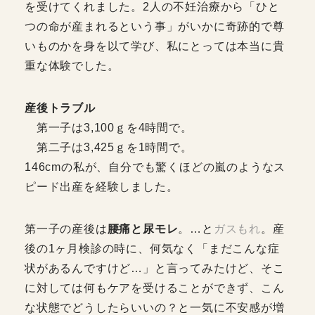
を受けてくれました。2人の不妊治療から「ひと
つの命が産まれるという事」がいかに奇跡的で尊
いものかを身を以て学び、私にとっては本当に貴
重な体験でした。
産後トラブル
第一子は3,100ｇを4時間で。
第二子は3,425ｇを1時間で。
146cmの私が、自分でも驚くほどの嵐のようなス
ピード出産を経験しました。
第一子の産後は
腰痛と尿モレ
。…と
ガスもれ
。産
後の1ヶ月検診の時に、何気なく「まだこんな症
状があるんですけど…」と言ってみたけど、そこ
に対しては何もケアを受けることができず、こん
な状態でどうしたらいいの？と一気に不安感が増