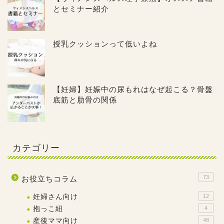
とセミナー紹介
授乳クッションって低いよね
【妊婦】妊娠中の尿もれはなぜ起こる？骨盤
底筋と肋骨の関係
カテゴリー
73
お役立ちコラム
妊婦さん向け
12
抱っこ紐
4
産後ママ向け
48