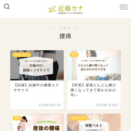
― TAG ―
腰痛
妊婦さん向け
事例
【妊婦】妊娠中の腰痛エク
【対策】産後どんどん腰が
ササイズ
痛くなってきて前かがみが
辛い
2026年3月21日
2025年1月16日
事例
妊婦さん向け