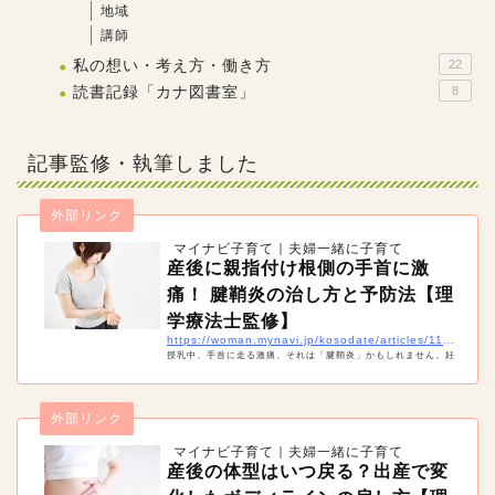
地域
講師
私の想い・考え方・働き方
22
読書記録「カナ図書室」
8
記事監修・執筆しました
外部リンク
マイナビ子育て｜夫婦一緒に子育て
産後に親指付け根側の手首に激
痛！ 腱鞘炎の治し方と予防法【理
学療法士監修】
https://woman.mynavi.jp/kosodate/articles/11420
授乳中、手首に走る激痛、それは「腱鞘炎」かもしれません。妊
娠中や産後は、実は腱鞘炎になりやすい時期。痛みを治すには安
静が必要ですが、産後は授乳や抱っこなどで安静にすることは難
しいもの。産後の腱鞘炎の治療や予防法などを紹介します。
外部リンク
マイナビ子育て｜夫婦一緒に子育て
産後の体型はいつ戻る？出産で変