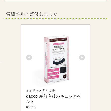
しても良いのでしょうか。理学療法士の近藤先生に、産後におす
すめの運動のやり方とともに解説してもらうので、参考にしてく
ださいね。
骨盤ベルト監修しました
オオサキメディカル
dacco 産前産後のキュッとベ
ルト
60813