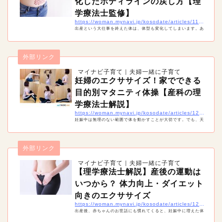
化したボディラインの戻し方【理
学療法士監修】
https://woman.mynavi.jp/kosodate/articles/11428
出産という大仕事を終えた体は、体型も変化してしまいます。あ
る程度覚悟はしていても、ボディラインが崩れてしまうのは辛い
ですね。そこで産後の体型はいつ戻るのか、戻すためにどんなこ
とをすればいいのかまとめました。
外部リンク
マイナビ子育て｜夫婦一緒に子育て
妊婦のエクササイズ！家でできる
目的別マタニティ体操【産科の理
学療法士解説】
https://woman.mynavi.jp/kosodate/articles/12263
妊娠中は無理のない範囲で体を動かすことが大切です。でも、天
候などの関係で外になかなか出られない時期もあるでしょう。そ
んな時は妊婦でも自宅で簡単にできるマタニティエクササイズを
試してみましょう！「骨盤底筋」「腰痛」「肩こり」「足のむく
外部リンク
み」と目的・部分別に対策のための体操をご紹介します。
マイナビ子育て｜夫婦一緒に子育て
【理学療法士解説】産後の運動は
いつから？ 体力向上・ダイエット
向きのエクササイズ
https://woman.mynavi.jp/kosodate/articles/12984
出産後、赤ちゃんのお世話にも慣れてくると、妊娠中に増えた体
重が気になってくる人も多いのでは。でも、産後はいつから運動