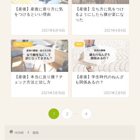
【産後】産後に座り方に気
【産後】立ち方に気をつけ
をつけるといい理由
るようにしたら腰が楽にな
った
2021年6月16日
2021年4月4日
産後ママ向け
事例
【産後】本当に反り腰？チ
【産後】学生時代のねんざ
ェック方法と治し方
も関係あるの？
2021年3月30日
2021年2月9日
...
1
2
4
HOME
腰痛