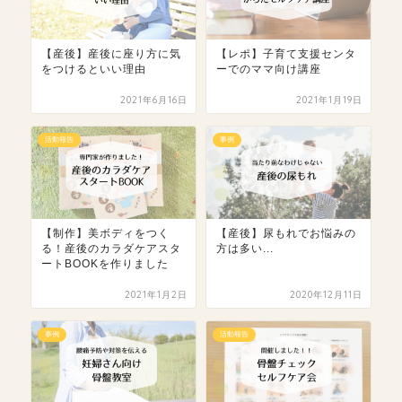
【産後】産後に座り方に気
【レポ】子育て支援センタ
をつけるといい理由
ーでのママ向け講座
2021年6月16日
2021年1月19日
活動報告
事例
【制作】美ボディをつく
【産後】尿もれでお悩みの
る！産後のカラダケアスタ
方は多い...
ートBOOKを作りました
2021年1月2日
2020年12月11日
事例
活動報告