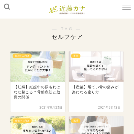
― TAG ―
セルフケア
妊婦さん向け
事例
【妊婦】妊娠中の尿もれは
【産後】尾てい骨の痛みが
なぜ起こる？骨盤底筋と肋
楽になる座り方
骨の関係
2021年8月23日
2021年8月12日
産後ママ向け
地域