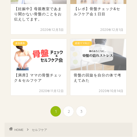
【妊娠中】母親教室であま
【レポ】骨盤チェック&セ
り聞かない骨盤のことをお
ルフケア会１日目
伝えしてます。
2020年12月3日
2020年12月1日
参加募集
産後ママ向け
【満席】ママの骨盤チェッ
骨盤の回旋を自分の体で考
ク＆セルフケア
えてみた
2020年11月12日
2020年10月14日
1
2
3
HOME
セルフケア