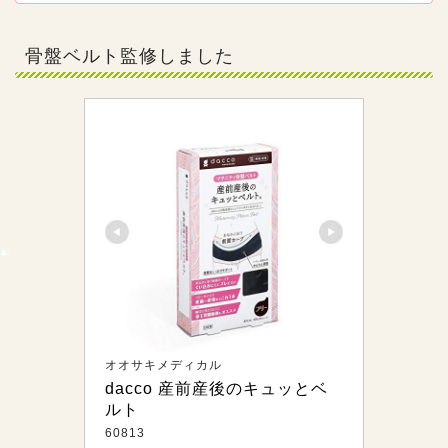
しても良いのでしょうか。理学療法士の近藤先生に、産後におす
すめの運動のやり方とともに解説してもらうので、参考にしてく
ださいね。
骨盤ベルト監修しました
オオサキメディカル
dacco 産前産後のキュッとベ
ルト
60813