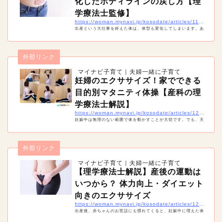
化したボディラインの戻し方【理
学療法士監修】
https://woman.mynavi.jp/kosodate/articles/11428
出産という大仕事を終えた体は、体型も変化してしまいます。あ
る程度覚悟はしていても、ボディラインが崩れてしまうのは辛い
ですね。そこで産後の体型はいつ戻るのか、戻すためにどんなこ
とをすればいいのかまとめました。
外部リンク
マイナビ子育て｜夫婦一緒に子育て
妊婦のエクササイズ！家でできる
目的別マタニティ体操【産科の理
学療法士解説】
https://woman.mynavi.jp/kosodate/articles/12263
妊娠中は無理のない範囲で体を動かすことが大切です。でも、天
候などの関係で外になかなか出られない時期もあるでしょう。そ
んな時は妊婦でも自宅で簡単にできるマタニティエクササイズを
試してみましょう！「骨盤底筋」「腰痛」「肩こり」「足のむく
外部リンク
み」と目的・部分別に対策のための体操をご紹介します。
マイナビ子育て｜夫婦一緒に子育て
【理学療法士解説】産後の運動は
いつから？ 体力向上・ダイエット
向きのエクササイズ
https://woman.mynavi.jp/kosodate/articles/12984
出産後、赤ちゃんのお世話にも慣れてくると、妊娠中に増えた体
重が気になってくる人も多いのでは。でも、産後はいつから運動