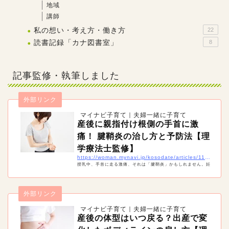
地域
講師
私の想い・考え方・働き方
22
読書記録「カナ図書室」
8
記事監修・執筆しました
外部リンク
マイナビ子育て｜夫婦一緒に子育て
産後に親指付け根側の手首に激
痛！ 腱鞘炎の治し方と予防法【理
学療法士監修】
https://woman.mynavi.jp/kosodate/articles/11420
授乳中、手首に走る激痛、それは「腱鞘炎」かもしれません。妊
娠中や産後は、実は腱鞘炎になりやすい時期。痛みを治すには安
静が必要ですが、産後は授乳や抱っこなどで安静にすることは難
しいもの。産後の腱鞘炎の治療や予防法などを紹介します。
外部リンク
マイナビ子育て｜夫婦一緒に子育て
産後の体型はいつ戻る？出産で変