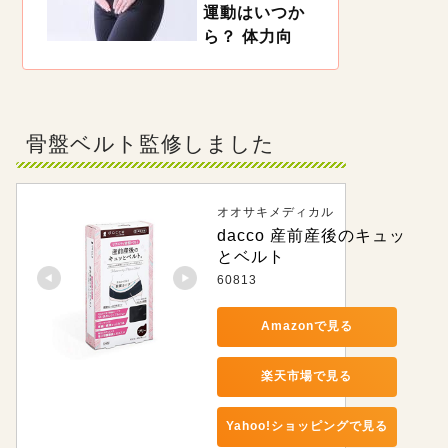
自宅で簡単にできるマタニティエクササイズを試
運動はいつか
してみましょう！「骨盤底筋」「腰痛」「肩こ
ら？ 体力向
り」「足のむくみ」と目的・部分別に対策のため
の体操をご紹介します。
上・ダイエッ
ト向きのエク
ササイズ
https://woman.mynavi.jp/kosodate/articles/12984
骨盤ベルト監修しました
出産後、赤ちゃんのお世話にも慣れてくると、妊
娠中に増えた体重が気になってくる人も多いので
は。でも、産後はいつから運動しても良いのでし
ょうか。理学療法士の近藤先生に、産後におすす
めの運動のやり方とともに解説してもらうので、
オオサキメディカル
参考にしてくださいね。
dacco 産前産後のキュッ
とベルト
60813
Amazonで見る
楽天市場で見る
Yahoo!ショッピングで見る