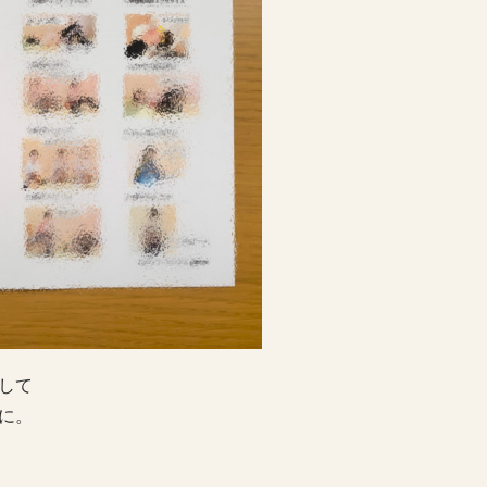
して
に。