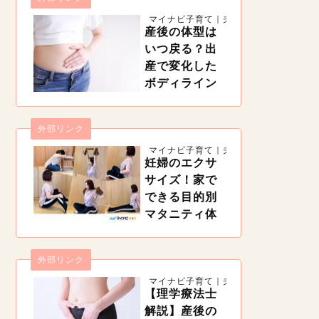
授乳中、手首に走る激痛、それは「腱鞘炎」かも
マイナビ子育て｜夫婦一緒に子育て
しれません。妊娠中や産後は、実は腱鞘炎になり
産後の体型は
やすい時期。痛みを治すには安静が必要ですが、
産後は授乳や抱っこなどで安静にすることは難し
いつ戻る？出
いもの。産後の腱鞘炎の治療や予防法などを紹介
産で変化した
します。
ボディライン
の戻し方【理
学療法士監
外部リンク
修】
https://woman.mynavi.jp/kosodate/articles/11428
マイナビ子育て｜夫婦一緒に子育て
出産という大仕事を終えた体は、体型も変化して
妊婦のエクサ
しまいます。ある程度覚悟はしていても、ボディ
サイズ！家で
ラインが崩れてしまうのは辛いですね。そこで産
後の体型はいつ戻るのか、戻すためにどんなこと
できる目的別
をすればいいのかまとめました。
マタニティ体
操【産科の理
学療法士解
外部リンク
説】
https://woman.mynavi.jp/kosodate/articles/12263
マイナビ子育て｜夫婦一緒に子育て
妊娠中は無理のない範囲で体を動かすことが大切
【理学療法士
です。でも、天候などの関係で外になかなか出ら
解説】産後の
れない時期もあるでしょう。そんな時は妊婦でも