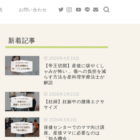
告
お問い合わせ
新着記事
2026年4月10日
【帝王切開】産後に咳やくし
ゃみが怖い… 傷への負担を減
らす方法を産科理学療法士が
解説
2026年3月21日
【妊婦】妊娠中の腰痛エクサ
サイズ
2026年3月2日
保健センターでのママ向け講
座。産後ママに必要なのは
「知る機会」