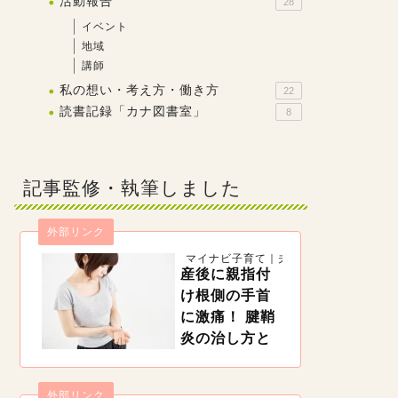
活動報告
28
イベント
地域
講師
私の想い・考え方・働き方
22
読書記録「カナ図書室」
8
記事監修・執筆しました
外部リンク
マイナビ子育て｜夫婦一緒に子育て
産後に親指付
け根側の手首
に激痛！ 腱鞘
炎の治し方と
予防法【理学
療法士監修】
外部リンク
https://woman.mynavi.jp/kosodate/articles/11420