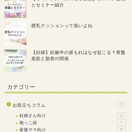
とセミナー紹介
授乳クッションって低いよね
【妊婦】妊娠中の尿もれはなぜ起こる？骨盤
底筋と肋骨の関係
カテゴリー
73
お役立ちコラム
妊婦さん向け
12
抱っこ紐
4
産後ママ向け
48