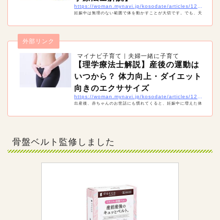
https://woman.mynavi.jp/kosodate/articles/12263
妊娠中は無理のない範囲で体を動かすことが大切です。でも、天
候などの関係で外になかなか出られない時期もあるでしょう。そ
んな時は妊婦でも自宅で簡単にできるマタニティエクササイズを
試してみましょう！「骨盤底筋」「腰痛」「肩こり」「足のむく
外部リンク
み」と目的・部分別に対策のための体操をご紹介します。
マイナビ子育て｜夫婦一緒に子育て
【理学療法士解説】産後の運動は
いつから？ 体力向上・ダイエット
向きのエクササイズ
https://woman.mynavi.jp/kosodate/articles/12984
出産後、赤ちゃんのお世話にも慣れてくると、妊娠中に増えた体
重が気になってくる人も多いのでは。でも、産後はいつから運動
しても良いのでしょうか。理学療法士の近藤先生に、産後におす
すめの運動のやり方とともに解説してもらうので、参考にしてく
ださいね。
骨盤ベルト監修しました