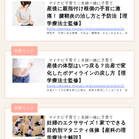
マイナビ子育て｜夫婦一緒に子育て
産後に親指付け根側の手首に激
痛！ 腱鞘炎の治し方と予防法【理
学療法士監修】
https://woman.mynavi.jp/kosodate/articles/11420
授乳中、手首に走る激痛、それは「腱鞘炎」かもしれません。妊
娠中や産後は、実は腱鞘炎になりやすい時期。痛みを治すには安
静が必要ですが、産後は授乳や抱っこなどで安静にすることは難
しいもの。産後の腱鞘炎の治療や予防法などを紹介します。
外部リンク
マイナビ子育て｜夫婦一緒に子育て
産後の体型はいつ戻る？出産で変
化したボディラインの戻し方【理
学療法士監修】
https://woman.mynavi.jp/kosodate/articles/11428
出産という大仕事を終えた体は、体型も変化してしまいます。あ
る程度覚悟はしていても、ボディラインが崩れてしまうのは辛い
ですね。そこで産後の体型はいつ戻るのか、戻すためにどんなこ
とをすればいいのかまとめました。
外部リンク
マイナビ子育て｜夫婦一緒に子育て
妊婦のエクササイズ！家でできる
目的別マタニティ体操【産科の理
学療法士解説】