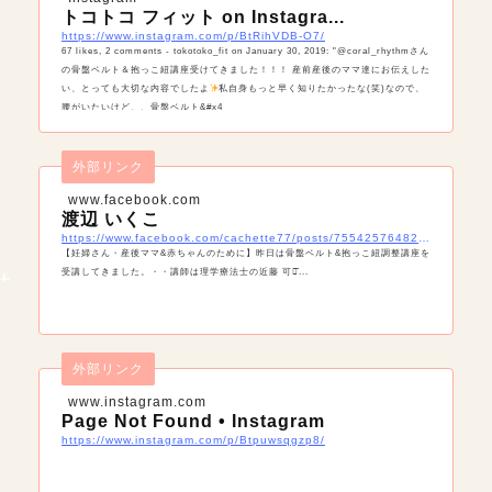
トコトコ フィット on Instagra...
https://www.instagram.com/p/BtRihVDB-O7/
67 likes, 2 comments - tokotoko_fit on January 30, 2019: "@coral_rhythmさん
の骨盤ベルト＆抱っこ紐講座受けてきました！！！ 産前産後のママ達にお伝えした
い、とっても大切な内容でしたよ
私自身もっと早く知りたかったな(笑)なので、
腰がいたいけど、、骨盤ベルト&#x4
外部リンク
www.facebook.com
渡辺 いくこ
https://www.facebook.com/cachette77/posts/755425764825917
【妊婦さん・産後ママ&赤ちゃんのために】昨日は骨盤ベルト&抱っこ紐調整講座を
受講してきました。・・講師は理学療法士の近藤 可那̆...
外部リンク
www.instagram.com
Page Not Found • Instagram
https://www.instagram.com/p/Btpuwsqgzp8/