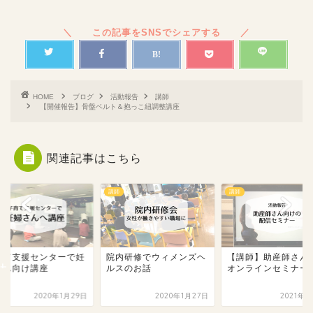
HOME
ブログ
活動報告
講師
【開催報告】骨盤ベルト＆抱っこ紐調整講座
関連記事はこちら
講師
講師
育て支援センターで妊
院内研修でウィメンズヘ
【講師】助産師さん
さん向け講座
ルスのお話
オンラインセミナー
2020年1月29日
2020年1月27日
2021年8