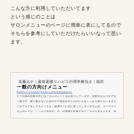
こんな方に利用していただいてます
という感じのことは
サロンメニューのページに簡単に表にしてるので
そちらを参考にしていただけたらいいなって思い
ます。
近藤カナ｜産前産後リハビリの理学療法士｜稲沢
一般の方向けメニュー
https://coralrhythm.com/newmenu
ケアの流れ初回の方にはこちらのシートをお送りしています。分析やセルフケアの
一例です。繰り返さないためのケア自分のからだのことをしっかり知らないままど
こかでケアをしてもらっても、結局すぐに元に戻ってしまいますよね。コーラルリ
ズムのケアは、しっかり自分の「今」の状態を把握するところから始まります。自
分のからだのクセや問題になる部分に焦点を当てて、家でも簡単に取り組めるセル
フケアをお伝えするところまで行います。使えていない部分を使えるようにからだ
の使い方には人それぞれクセのようなものがあります。例…