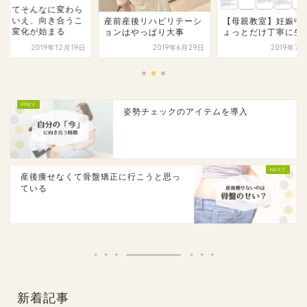
なんてそんなに変わら
い？いえ、向き合うこ
産前産後リハビリテーシ
【母親教室】妊娠中
から変化が始まる
ョンはやっぱり大事
ょっとだけ丁寧に生
2019年12月19日
2019年6月29日
2019年7
姿勢チェックのアイテムを導入
産後痩せなくて骨盤矯正に行こうと思っ
ている
新着記事