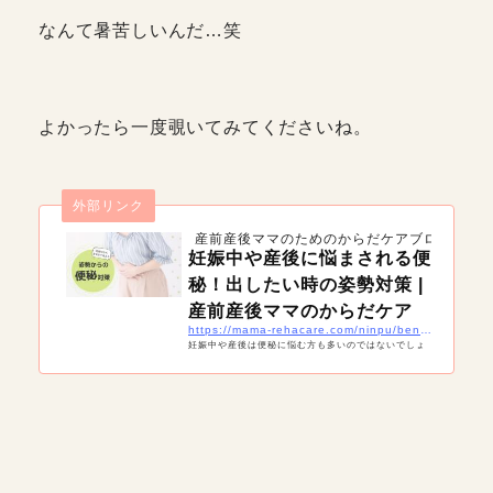
なんて暑苦しいんだ…笑
よかったら一度覗いてみてくださいね。
外部リンク
産前産後ママのためのからだケアブログ mama 
妊娠中や産後に悩まされる便
秘！出したい時の姿勢対策 |
産前産後ママのからだケア
https://mama-rehacare.com/ninpu/benpi/
妊娠中や産後は便秘に悩む方も多いのではないでしょ
うか？ 妊娠中はホルモンの影響や、大きくなった子宮
に押されることで腸自体が動きにくくなっているので
便秘にはなりやすかったりするんですよね。 実際私自
身もそうでした。しかも産後は産後で、お腹の筋肉が
全然使えないので、やっぱり出しにくい… でも実は姿
勢の面からもちょっとした対策ができるんですよ。 便
秘でいきんで出すのがちょっと不安 これから出産をひ