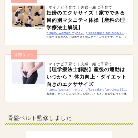
マイナビ子育て｜夫婦一緒に子育て
妊婦のエクササイズ！家でできる
目的別マタニティ体操【産科の理
学療法士解説】
https://woman.mynavi.jp/kosodate/articles/12263
妊娠中は無理のない範囲で体を動かすことが大切です。でも、天
候などの関係で外になかなか出られない時期もあるでしょう。そ
んな時は妊婦でも自宅で簡単にできるマタニティエクササイズを
試してみましょう！「骨盤底筋」「腰痛」「肩こり」「足のむく
外部リンク
み」と目的・部分別に対策のための体操をご紹介します。
マイナビ子育て｜夫婦一緒に子育て
【理学療法士解説】産後の運動は
いつから？ 体力向上・ダイエット
向きのエクササイズ
https://woman.mynavi.jp/kosodate/articles/12984
出産後、赤ちゃんのお世話にも慣れてくると、妊娠中に増えた体
重が気になってくる人も多いのでは。でも、産後はいつから運動
しても良いのでしょうか。理学療法士の近藤先生に、産後におす
すめの運動のやり方とともに解説してもらうので、参考にしてく
ださいね。
骨盤ベルト監修しました