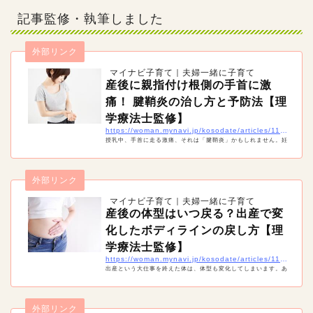
記事監修・執筆しました
外部リンク
マイナビ子育て｜夫婦一緒に子育て
産後に親指付け根側の手首に激
痛！ 腱鞘炎の治し方と予防法【理
学療法士監修】
https://woman.mynavi.jp/kosodate/articles/11420
授乳中、手首に走る激痛、それは「腱鞘炎」かもしれません。妊
娠中や産後は、実は腱鞘炎になりやすい時期。痛みを治すには安
静が必要ですが、産後は授乳や抱っこなどで安静にすることは難
しいもの。産後の腱鞘炎の治療や予防法などを紹介します。
外部リンク
マイナビ子育て｜夫婦一緒に子育て
産後の体型はいつ戻る？出産で変
化したボディラインの戻し方【理
学療法士監修】
https://woman.mynavi.jp/kosodate/articles/11428
出産という大仕事を終えた体は、体型も変化してしまいます。あ
る程度覚悟はしていても、ボディラインが崩れてしまうのは辛い
ですね。そこで産後の体型はいつ戻るのか、戻すためにどんなこ
とをすればいいのかまとめました。
外部リンク