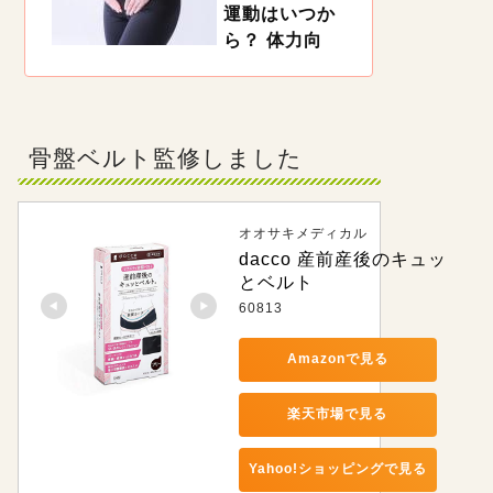
自宅で簡単にできるマタニティエクササイズを試
運動はいつか
してみましょう！「骨盤底筋」「腰痛」「肩こ
ら？ 体力向
り」「足のむくみ」と目的・部分別に対策のため
の体操をご紹介します。
上・ダイエッ
ト向きのエク
ササイズ
https://woman.mynavi.jp/kosodate/articles/12984
骨盤ベルト監修しました
出産後、赤ちゃんのお世話にも慣れてくると、妊
娠中に増えた体重が気になってくる人も多いので
は。でも、産後はいつから運動しても良いのでし
ょうか。理学療法士の近藤先生に、産後におすす
めの運動のやり方とともに解説してもらうので、
オオサキメディカル
参考にしてくださいね。
dacco 産前産後のキュッ
とベルト
60813
Amazonで見る
楽天市場で見る
Yahoo!ショッピングで見る