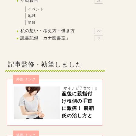
活動報告
28
イベント
地域
講師
私の想い・考え方・働き方
22
読書記録「カナ図書室」
8
記事監修・執筆しました
外部リンク
マイナビ子育て｜夫婦一緒に子育て
産後に親指付
け根側の手首
に激痛！ 腱鞘
炎の治し方と
予防法【理学
療法士監修】
外部リンク
https://woman.mynavi.jp/kosodate/articles/11420