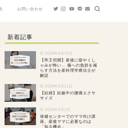
告
お問い合わせ
新着記事
2026年4月10日
【帝王切開】産後に咳やくし
ゃみが怖い… 傷への負担を減
らす方法を産科理学療法士が
解説
2026年3月21日
【妊婦】妊娠中の腰痛エクサ
サイズ
2026年3月2日
保健センターでのママ向け講
座。産後ママに必要なのは
「知る機会」