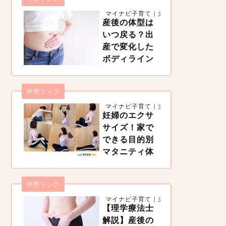
授乳中、手首に走る激痛、それは「腱鞘炎」かも
マイナビ子育て｜夫婦一緒に子育て
しれません。妊娠中や産後は、実は腱鞘炎になり
産後の体型は
やすい時期。痛みを治すには安静が必要ですが、
産後は授乳や抱っこなどで安静にすることは難し
いつ戻る？出
いもの。産後の腱鞘炎の治療や予防法などを紹介
産で変化した
します。
ボディライン
の戻し方【理
学療法士監
外部リンク
修】
https://woman.mynavi.jp/kosodate/articles/11428
マイナビ子育て｜夫婦一緒に子育て
出産という大仕事を終えた体は、体型も変化して
妊婦のエクサ
しまいます。ある程度覚悟はしていても、ボディ
サイズ！家で
ラインが崩れてしまうのは辛いですね。そこで産
後の体型はいつ戻るのか、戻すためにどんなこと
できる目的別
をすればいいのかまとめました。
マタニティ体
操【産科の理
学療法士解
外部リンク
説】
https://woman.mynavi.jp/kosodate/articles/12263
マイナビ子育て｜夫婦一緒に子育て
妊娠中は無理のない範囲で体を動かすことが大切
【理学療法士
です。でも、天候などの関係で外になかなか出ら
解説】産後の
れない時期もあるでしょう。そんな時は妊婦でも