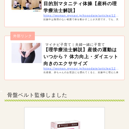
目的別マタニティ体操【産科の理
学療法士解説】
https://woman.mynavi.jp/kosodate/articles/12263
妊娠中は無理のない範囲で体を動かすことが大切です。でも、天
候などの関係で外になかなか出られない時期もあるでしょう。そ
んな時は妊婦でも自宅で簡単にできるマタニティエクササイズを
試してみましょう！「骨盤底筋」「腰痛」「肩こり」「足のむく
外部リンク
み」と目的・部分別に対策のための体操をご紹介します。
マイナビ子育て｜夫婦一緒に子育て
【理学療法士解説】産後の運動は
いつから？ 体力向上・ダイエット
向きのエクササイズ
https://woman.mynavi.jp/kosodate/articles/12984
出産後、赤ちゃんのお世話にも慣れてくると、妊娠中に増えた体
重が気になってくる人も多いのでは。でも、産後はいつから運動
しても良いのでしょうか。理学療法士の近藤先生に、産後におす
すめの運動のやり方とともに解説してもらうので、参考にしてく
ださいね。
骨盤ベルト監修しました