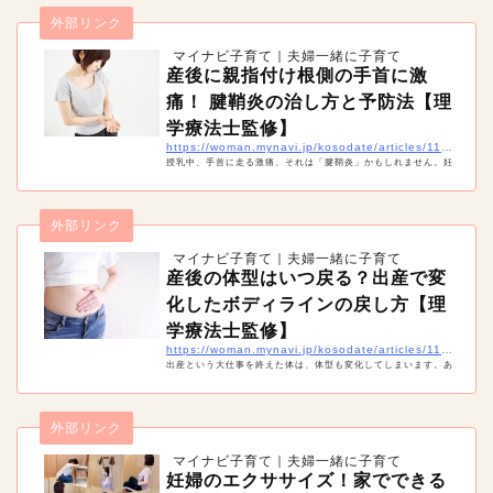
外部リンク
マイナビ子育て｜夫婦一緒に子育て
産後に親指付け根側の手首に激
痛！ 腱鞘炎の治し方と予防法【理
学療法士監修】
https://woman.mynavi.jp/kosodate/articles/11420
授乳中、手首に走る激痛、それは「腱鞘炎」かもしれません。妊
娠中や産後は、実は腱鞘炎になりやすい時期。痛みを治すには安
静が必要ですが、産後は授乳や抱っこなどで安静にすることは難
しいもの。産後の腱鞘炎の治療や予防法などを紹介します。
外部リンク
マイナビ子育て｜夫婦一緒に子育て
産後の体型はいつ戻る？出産で変
化したボディラインの戻し方【理
学療法士監修】
https://woman.mynavi.jp/kosodate/articles/11428
出産という大仕事を終えた体は、体型も変化してしまいます。あ
る程度覚悟はしていても、ボディラインが崩れてしまうのは辛い
ですね。そこで産後の体型はいつ戻るのか、戻すためにどんなこ
とをすればいいのかまとめました。
外部リンク
マイナビ子育て｜夫婦一緒に子育て
妊婦のエクササイズ！家でできる