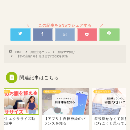
HOME
お役立ちコラム
産後ママ向け
【私の産後1年】無理せずに変化を実感
関連記事はこちら
ママ向け
産後ママ向け
産後ママ向け
産後】エクササイズ動
【アプリ】自律神経のバ
産後痩せなくて骨盤
を配信中
ランスを知る
に行こうと思ってい