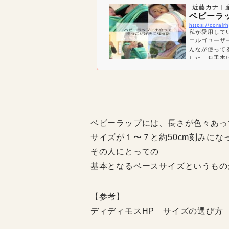
近藤カナ｜
ベビーラ
https://coral
私が愛用して
エルゴユーザ
んなが使って
した。お手本
これでいいの
ってません？
ど、素手で抱
っていました
仕事を始…
ベビーラップには、長さが色々あっ
サイズが１〜７と約50cm刻みにな
その人にとっての
基本となるベースサイズというもの
【参考】
ディディモスHP サイズの選び方