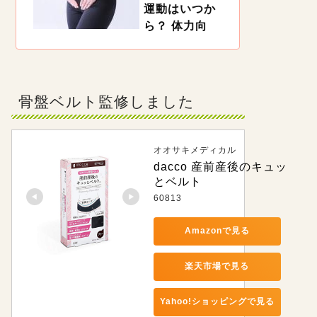
自宅で簡単にできるマタニティエクササイズを試
運動はいつか
してみましょう！「骨盤底筋」「腰痛」「肩こ
ら？ 体力向
り」「足のむくみ」と目的・部分別に対策のため
の体操をご紹介します。
上・ダイエッ
ト向きのエク
ササイズ
https://woman.mynavi.jp/kosodate/articles/12984
骨盤ベルト監修しました
出産後、赤ちゃんのお世話にも慣れてくると、妊
娠中に増えた体重が気になってくる人も多いので
は。でも、産後はいつから運動しても良いのでし
ょうか。理学療法士の近藤先生に、産後におすす
めの運動のやり方とともに解説してもらうので、
オオサキメディカル
参考にしてくださいね。
dacco 産前産後のキュッ
とベルト
60813
Amazonで見る
楽天市場で見る
Yahoo!ショッピングで見る