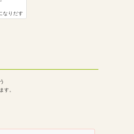
になりだす
う
ます。