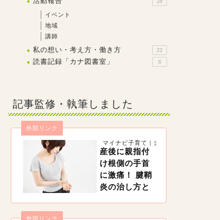
活動報告
28
イベント
地域
講師
私の想い・考え方・働き方
22
読書記録「カナ図書室」
8
記事監修・執筆しました
外部リンク
マイナビ子育て｜夫婦一緒に子育て
産後に親指付
け根側の手首
に激痛！ 腱鞘
炎の治し方と
予防法【理学
療法士監修】
外部リンク
https://woman.mynavi.jp/kosodate/articles/11420