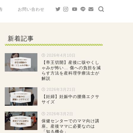
告
お問い合わせ
新着記事
2026年4月10日
【帝王切開】産後に咳やくし
ゃみが怖い… 傷への負担を減
らす方法を産科理学療法士が
解説
2026年3月21日
【妊婦】妊娠中の腰痛エクサ
サイズ
2026年3月2日
保健センターでのママ向け講
座。産後ママに必要なのは
「知る機会」