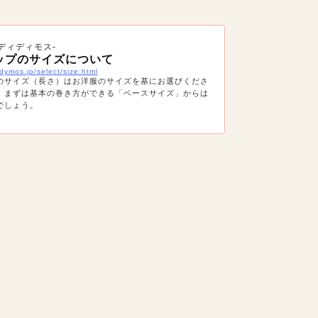
-ディディモス-
ップのサイズについて
dymos.jp/select/size.html
のサイズ（長さ）はお洋服のサイズを基にお選びくださ
、まずは基本の巻き方ができる「ベースサイズ」からは
でしょう。