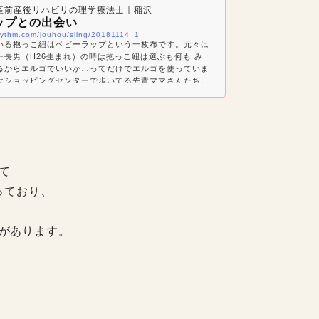
産前産後リハビリの理学療法士｜稲沢
ップとの出会い
rhythm.com/jouhou/sling/20181114_1
いる抱っこ紐はベビーラップという一枚布です。元々は
ー長男（H26生まれ）の時は抱っこ紐は選ぶも何も み
るからエルゴでいいか…ってだけでエルゴを使っていま
はショッピングセンターで歩いてる先輩ママさんたち。
？？？とも思わず使ってました。皆さんもこんな風に使
？首が痛いな…肩が痛いな…腰が痛いな…とは思うけ
っこするよりはまぁ楽だから意味はあるのかな？と、思
。これもっと楽に使えるんじゃない？と思ったのはこの
て
っており、
があります。