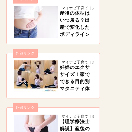
授乳中、手首に走る激痛、それは「腱鞘炎」かも
マイナビ子育て｜夫婦一緒に子育て
しれません。妊娠中や産後は、実は腱鞘炎になり
産後の体型は
やすい時期。痛みを治すには安静が必要ですが、
産後は授乳や抱っこなどで安静にすることは難し
いつ戻る？出
いもの。産後の腱鞘炎の治療や予防法などを紹介
産で変化した
します。
ボディライン
の戻し方【理
学療法士監
外部リンク
修】
https://woman.mynavi.jp/kosodate/articles/11428
マイナビ子育て｜夫婦一緒に子育て
出産という大仕事を終えた体は、体型も変化して
妊婦のエクサ
しまいます。ある程度覚悟はしていても、ボディ
サイズ！家で
ラインが崩れてしまうのは辛いですね。そこで産
後の体型はいつ戻るのか、戻すためにどんなこと
できる目的別
をすればいいのかまとめました。
マタニティ体
操【産科の理
学療法士解
外部リンク
説】
https://woman.mynavi.jp/kosodate/articles/12263
マイナビ子育て｜夫婦一緒に子育て
妊娠中は無理のない範囲で体を動かすことが大切
【理学療法士
です。でも、天候などの関係で外になかなか出ら
解説】産後の
れない時期もあるでしょう。そんな時は妊婦でも