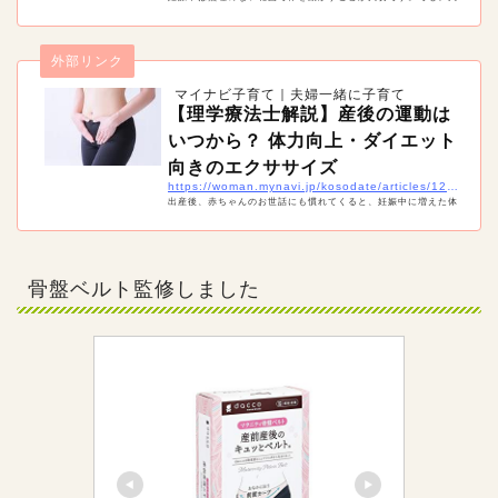
候などの関係で外になかなか出られない時期もあるでしょう。そ
んな時は妊婦でも自宅で簡単にできるマタニティエクササイズを
試してみましょう！「骨盤底筋」「腰痛」「肩こり」「足のむく
外部リンク
み」と目的・部分別に対策のための体操をご紹介します。
マイナビ子育て｜夫婦一緒に子育て
【理学療法士解説】産後の運動は
いつから？ 体力向上・ダイエット
向きのエクササイズ
https://woman.mynavi.jp/kosodate/articles/12984
出産後、赤ちゃんのお世話にも慣れてくると、妊娠中に増えた体
重が気になってくる人も多いのでは。でも、産後はいつから運動
しても良いのでしょうか。理学療法士の近藤先生に、産後におす
すめの運動のやり方とともに解説してもらうので、参考にしてく
ださいね。
骨盤ベルト監修しました