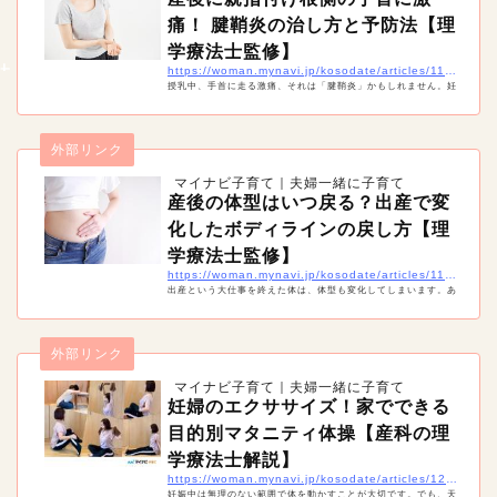
痛！ 腱鞘炎の治し方と予防法【理
学療法士監修】
https://woman.mynavi.jp/kosodate/articles/11420
授乳中、手首に走る激痛、それは「腱鞘炎」かもしれません。妊
娠中や産後は、実は腱鞘炎になりやすい時期。痛みを治すには安
静が必要ですが、産後は授乳や抱っこなどで安静にすることは難
しいもの。産後の腱鞘炎の治療や予防法などを紹介します。
外部リンク
マイナビ子育て｜夫婦一緒に子育て
産後の体型はいつ戻る？出産で変
化したボディラインの戻し方【理
学療法士監修】
https://woman.mynavi.jp/kosodate/articles/11428
出産という大仕事を終えた体は、体型も変化してしまいます。あ
る程度覚悟はしていても、ボディラインが崩れてしまうのは辛い
ですね。そこで産後の体型はいつ戻るのか、戻すためにどんなこ
とをすればいいのかまとめました。
外部リンク
マイナビ子育て｜夫婦一緒に子育て
妊婦のエクササイズ！家でできる
目的別マタニティ体操【産科の理
学療法士解説】
https://woman.mynavi.jp/kosodate/articles/12263
妊娠中は無理のない範囲で体を動かすことが大切です。でも、天