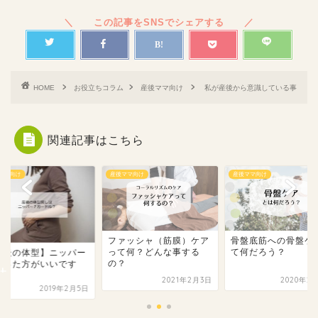
HOME
お役立ちコラム
産後ママ向け
私が産後から意識している事
関連記事はこちら
ママ向け
産後ママ向け
産後ママ向け
ファッシャ（筋膜）ケア
骨盤底筋への骨盤ケ
って何？どんな事する
て何だろう？
産後の体型】ニッパー
の？
使った方がいいです
？
2021年2月3日
2020年2
2019年2月5日